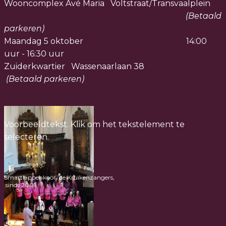
Wooncomplex Avé Maria Voltstraat/Transvaalplein
(Betaald
parkeren)
Maandag 5 oktober 14:00
uur - 16:30 uur
Zuiderkwartier Wassenaarlaan 38
(Betaald parkeren)
Voorbeeldtekst. Klik om het tekstelement te
selecteren.
Smartlappenkoor de Kruikenzangers,
sinds 2001.